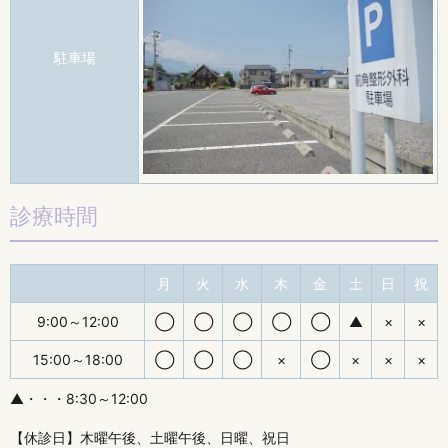
駐車場
診療時間
月
火
水
木
金
土
日
祝
9:00～12:00
◯
◯
◯
◯
◯
▲
×
×
15:00～18:00
◯
◯
◯
×
◯
×
×
×
▲・・・8:30～12:00
【休診日】木曜午後、土曜午後、日曜、祝日